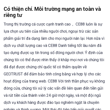
Có thiện chí. Môi trường mạng an toàn và
riêng tư
Trong thị trường cá cược cạnh tranh cao， CE88 luôn là sự
lựa chọn ưu tiên của nhiều người chơi, ngoại trừ các sản
phẩm giải trí đa dạng làm cho mọi người nán lại. Hơn nữa vì
dịch vụ chất lượng cao và CE88 Danh tiếng tốt lâu năm đã
tạo dựng được uy tín trong số đông người chơi. Ý định của
chúng tôi có thể được nhìn thấy ở khắp mọi nơi và chúng tôi
đã đạt được chứng chỉ quốc tế có thẩm quyền về
GEOTRUST để đảm bảo tính công bằng và hợp lý cho các
hoạt động của trang web. CE88 Với tinh thần phục vụ không
đóng cửa, chúng tôi xử lý các vấn đề liên quan đến tiền gửi
và rút tiền của thành viên 24 giờ một ngày, và một đội ngũ
dịch vụ khách hàng được đào tạo nghiêm ngặt là chuyên
nghiệp và thịnh vượng. Một thái độ tiên tiến giải quyết các