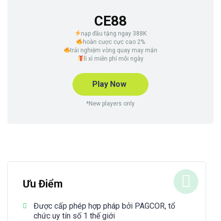
CE88
nạp đầu tặng ngay 388K
hoàn cược cực cao 2%
trải nghiệm vòng quay may mắn
lì xì miễn phí mỗi ngày
Play Now
*New players only
Ưu Điểm
Được cấp phép hợp pháp bởi PAGCOR, tổ
chức uy tín số 1 thế giới