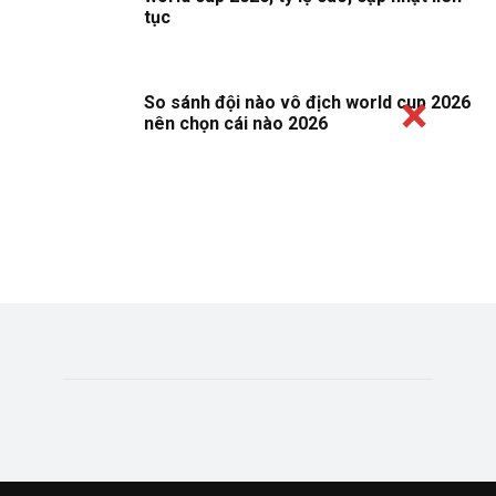
tục
So sánh đội nào vô địch world cup 2026
nên chọn cái nào 2026