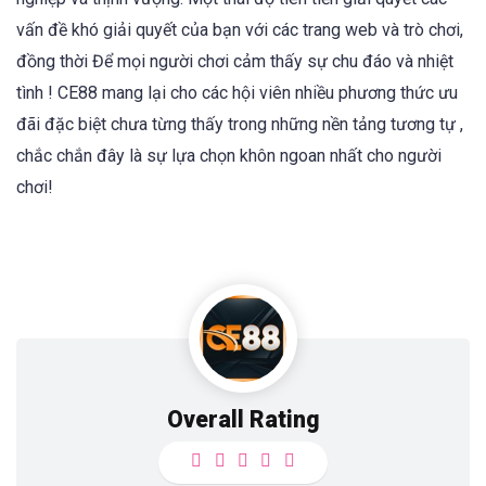
vấn đề khó giải quyết của bạn với các trang web và trò chơi,
đồng thời Để mọi người chơi cảm thấy sự chu đáo và nhiệt
tình ! CE88 mang lại cho các hội viên nhiều phương thức ưu
đãi đặc biệt chưa từng thấy trong những nền tảng tương tự ,
chắc chắn đây là sự lựa chọn khôn ngoan nhất cho người
chơi!
Overall Rating